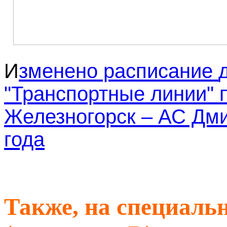
И
зменено расписание
"Транспортные линии" 
Железногорск – АС Дми
года
Также, на специаль